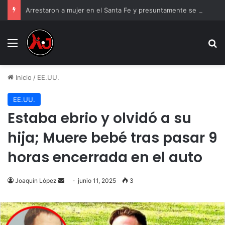
Arrestaron a mujer en el Santa Fe y presuntamente se burló; la exhibieron asustada
Menu
B
Inicio
/
EE.UU.
EE.UU.
Estaba ebrio y olvidó a su
hija; Muere bebé tras pasar 9
horas encerrada en el auto
Send
Joaquín López
junio 11, 2025
3
an
email