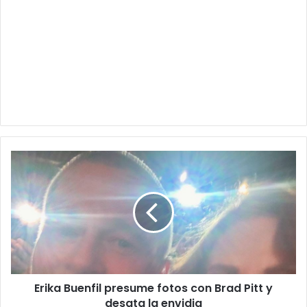
Erika
Buenfil
presume
fotos
con
Brad
Pitt
y
desata
Erika Buenfil presume fotos con Brad Pitt y
la
envidia
desata la envidia