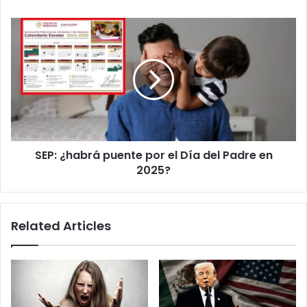
SEP:
¿habrá
puente
por
el
Día
del
Padre
en
SEP: ¿habrá puente por el Día del Padre en
2025?
2025?
Related Articles