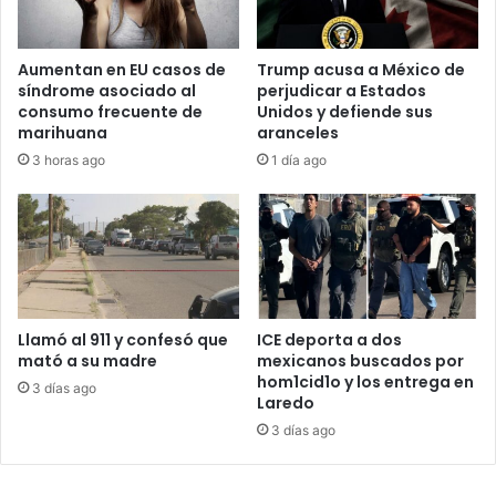
Aumentan en EU casos de
Trump acusa a México de
síndrome asociado al
perjudicar a Estados
consumo frecuente de
Unidos y defiende sus
marihuana
aranceles
3 horas ago
1 día ago
Llamó al 911 y confesó que
ICE deporta a dos
mató a su madre
mexicanos buscados por
hom1cid1o y los entrega en
3 días ago
Laredo
3 días ago