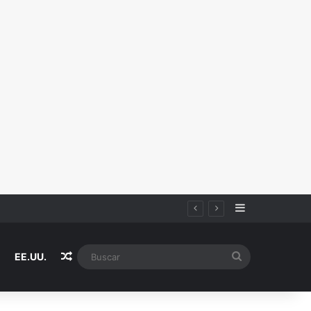
Sidebar
Random Article
Buscar
EE.UU.