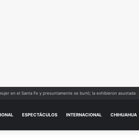
mujer en el Santa Fe y presuntamente se burló; la exhibieron asustada
IONAL
ESPECTÁCULOS
INTERNACIONAL
CHIHUAHUA