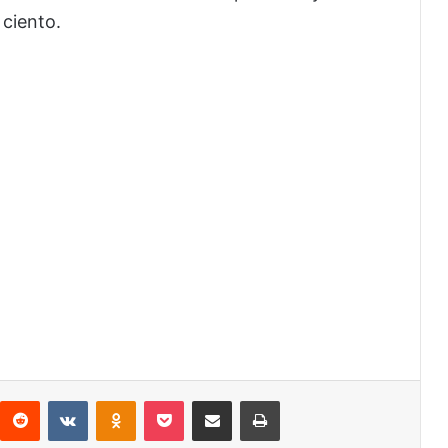
 ciento.
interest
Reddit
VKontakte
Odnoklassniki
Pocket
Share via Email
Print