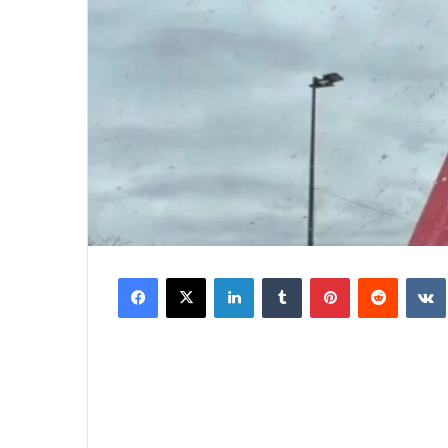
Facebook
X
LinkedIn
Tumblr
Pinterest
Reddit