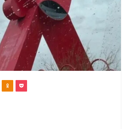
VKontakte
Odnoklassniki
Pocket