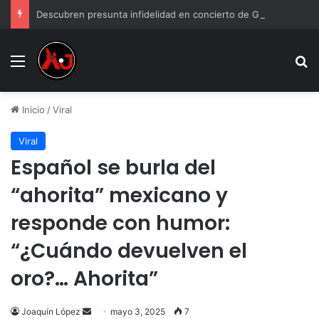
Descubren presunta infidelidad en concierto de Grupo Firme: “Mi prima anda con el esposo de mi hermana”
Menu
B
Inicio
/
Viral
Viral
Español se burla del
“ahorita” mexicano y
responde con humor:
“¿Cuándo devuelven el
oro?… Ahorita”
Send
Joaquín López
mayo 3, 2025
7