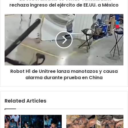
de
rechaza ingreso del ejército de EE.UU. a México
EE.UU.
a
Robot
México
H1
de
Unitree
lanza
manotazos
y
causa
alarma
Robot H1 de Unitree lanza manotazos y causa
durante
prueba
alarma durante prueba en China
en
China
Related Articles