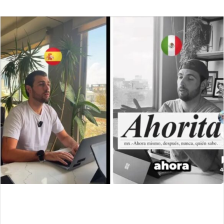
an
email