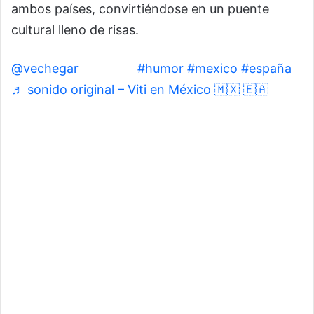
ambos países, convirtiéndose en un puente
cultural lleno de risas.
@vechegar
“Ahorita”
#humor
#mexico
#españa
♬ sonido original – Viti en México 🇲🇽 🇪🇦