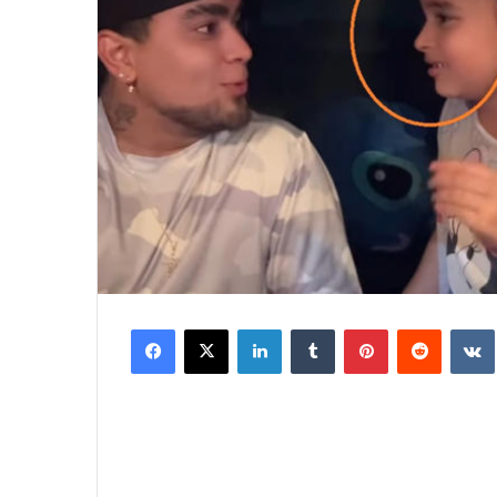
Facebook
X
LinkedIn
Tumblr
Pinterest
Reddit