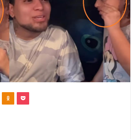
VKontakte
Odnoklassniki
Pocket