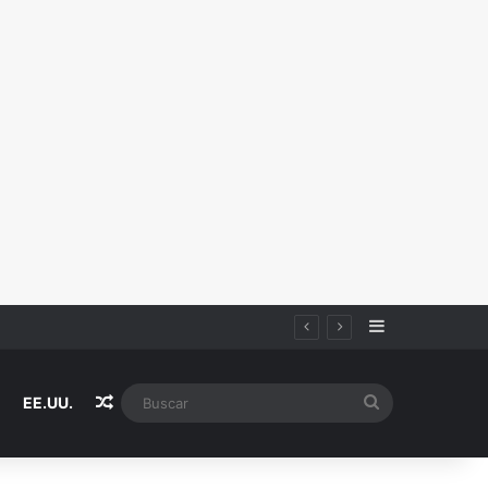
Sidebar
Random Article
Buscar
EE.UU.