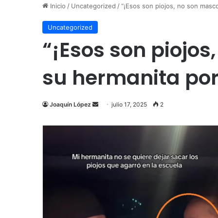
Inicio
/
Uncategorized
/
“¡Esos son piojos, no son masco
Uncategorized
“¡Esos son piojos
su hermanita por
Send
Joaquín López
julio 17, 2025
2
an
email