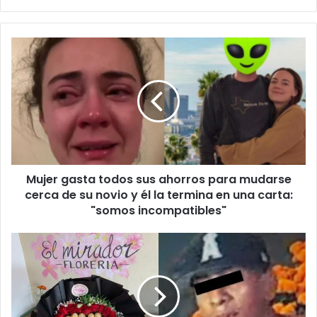
Mujer
gasta
todos
sus
ahorros
para
mudarse
cerca
de
Mujer gasta todos sus ahorros para mudarse
su
novio
cerca de su novio y él la termina en una carta:
y
"somos incompatibles"
él
la
Robó
termina
ramo
en
buchón
una
de
carta:
florería
"somos
para