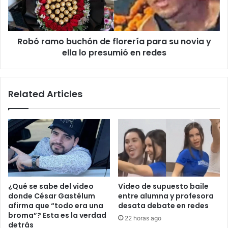
incompatibles"
su
novia
y
Robó ramo buchón de florería para su novia y
ella
lo
ella lo presumió en redes
presumió
en
redes
Related Articles
¿Qué se sabe del video
Video de supuesto baile
donde César Gastélum
entre alumna y profesora
afirma que “todo era una
desata debate en redes
broma”? Esta es la verdad
22 horas ago
detrás