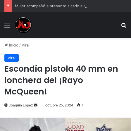
Mujer acompañó a presunto sicario a ejecución y la abandonó; solo la arrestaron a ella
Menu
B
Inicio
/
Viral
Viral
Escondía pistola 40 mm en
lonchera del ¡Rayo
McQueen!
Send
Joaquín López
octubre 25, 2024
7
an
email