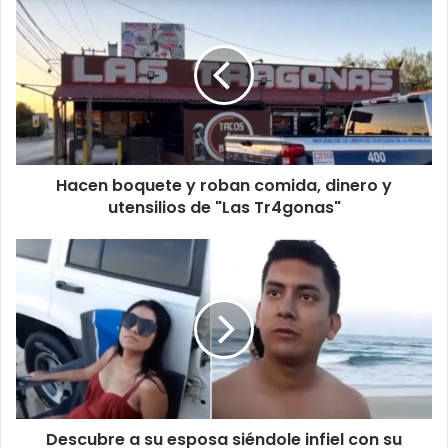
a
c
e
n
b
o
q
u
Hacen boquete y roban comida, dinero y
e
utensilios de "Las Tr4gonas"
t
e
y
D
r
e
o
s
b
c
a
u
n
b
c
r
o
e
m
a
i
Descubre a su esposa siéndole infiel con su
s