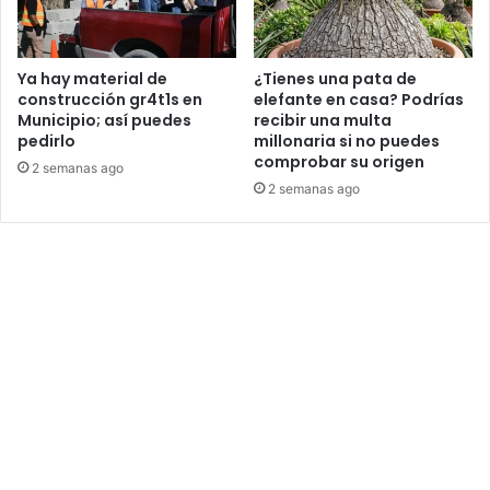
e
c
"
o
L
n
a
s
Ya hay material de
¿Tienes una pata de
s
u
construcción gr4t1s en
elefante en casa? Podrías
T
Municipio; así puedes
recibir una multa
p
pedirlo
millonaria si no puedes
r
r
comprobar su origen
4
i
2 semanas ago
g
m
2 semanas ago
o
o
n
d
a
u
s
r
"
a
n
t
e
v
a
c
a
c