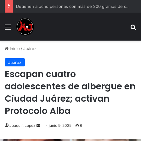
Detienen a ocho personas con más de 200 gramos de cristal en Ciudad Juárez
Menu
B
Inicio
/
Juárez
Juárez
Escapan cuatro
adolescentes de albergue en
Ciudad Juárez; activan
Protocolo Alba
Joaquín López
Send
junio 9, 2025
6
an
email