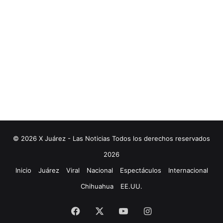
i
o
n
e
s
© 2026 X Juárez - Las Noticias Todos los derechos reservados
2026
Inicio
Juárez
Viral
Nacional
Espectáculos
Internacional
Chihuahua
EE.UU.
Facebook
X
YouTube
Instagram