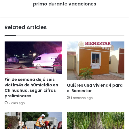
d
primo durante vacaciones
u
a
e
,
s
d
p
Related Articles
i
o
n
s
e
a
r
s
o
i
y
é
u
n
t
d
e
o
Fin de semana dejó seis
n
l
víct1m4s de h0mic1dio en
Qui3res una Viviend4 para
s
e
Chihuahua, según cifras
el Bienestar
i
i
preliminares
1 semana ago
l
n
2 días ago
i
f
o
i
s
e
d
l