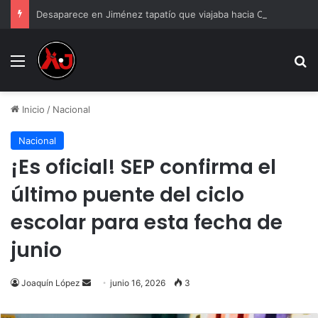
Desaparece en Jiménez tapatío que viajaba hacia Ciudad Juárez
Menu
B
Inicio
/
Nacional
Nacional
¡Es oficial! SEP confirma el
último puente del ciclo
escolar para esta fecha de
junio
Send
Joaquín López
junio 16, 2026
3
an
email