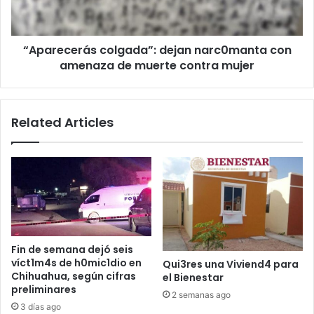
de
muerte
contra
“Aparecerás colgada”: dejan narc0manta con
mujer
amenaza de muerte contra mujer
Related Articles
Fin de semana dejó seis
víct1m4s de h0mic1dio en
Qui3res una Viviend4 para
Chihuahua, según cifras
el Bienestar
preliminares
2 semanas ago
3 días ago