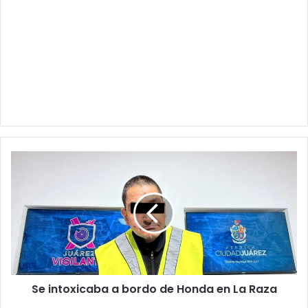
Se
intoxicaba
a
bordo
de
Honda
en
La
Raza
Se intoxicaba a bordo de Honda en La Raza