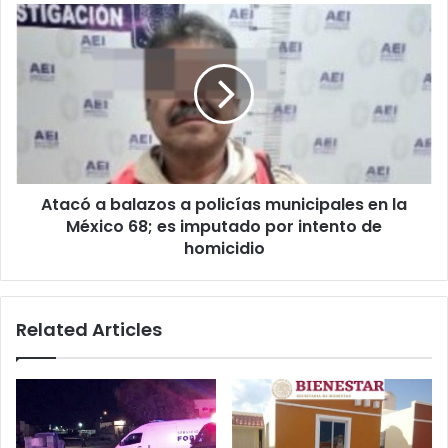
Atacó
a
balazos
a
policías
municipales
en
la
México
Atacó a balazos a policías municipales en la
68;
es
México 68; es imputado por intento de
imputado
homicidio
por
intento
de
Related Articles
homicidio