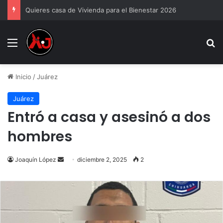
Quieres casa de Vivienda para el Bienestar 2026
Menu
B
Inicio
/
Juárez
Juárez
Entró a casa y asesinó a dos
hombres
Send
Joaquín López
diciembre 2, 2025
2
an
email