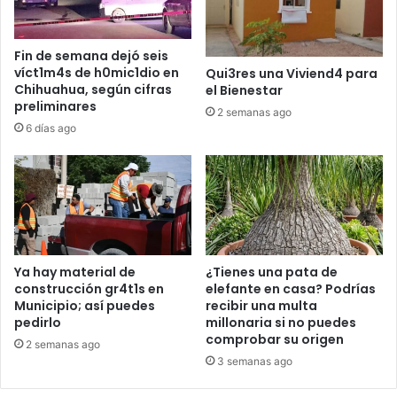
Fin de semana dejó seis
víct1m4s de h0mic1dio en
Qui3res una Viviend4 para
Chihuahua, según cifras
el Bienestar
preliminares
2 semanas ago
6 días ago
Ya hay material de
¿Tienes una pata de
construcción gr4t1s en
elefante en casa? Podrías
Municipio; así puedes
recibir una multa
pedirlo
millonaria si no puedes
comprobar su origen
2 semanas ago
3 semanas ago