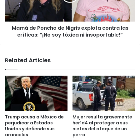
explota
contra
las
críticas:
Mamá de Poncho de Nigris explota contra las
“¡No
soy
críticas: “¡No soy tóxica ni insoportable!”
tóxica
ni
insoportable!”
Related Articles
Trump acusa a México de
Mujer resulta gravemente
perjudicar a Estados
her1d4 al proteger a sus
Unidos y defiende sus
nietas del ataque de un
aranceles
perro