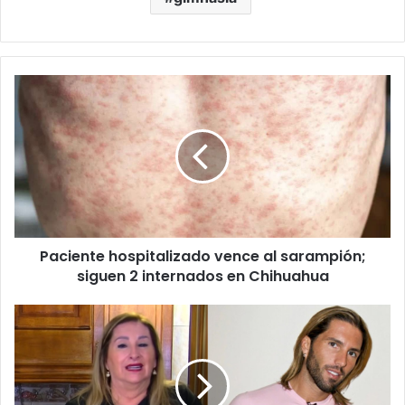
Paciente
hospitalizado
vence
al
sarampión;
siguen
2
internados
en
Paciente hospitalizado vence al sarampión;
Chihuahua
siguen 2 internados en Chihuahua
Mamá
de
Poncho
de
Nigris