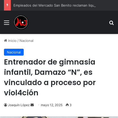
Empleados del Mercado San Benito reclaman liquidación tras cierre
Menu
B
Inicio
/
Nacional
Nacional
Entrenador de gimnasia
infantil, Damazo “N”, es
vinculado a proceso por
viol4ción
Send
Joaquín López
mayo 12, 2025
3
an
email