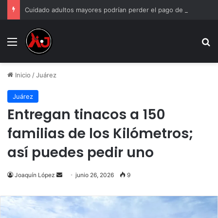
Cuidado adultos mayores podrían perder el pago de la Pensión Bienestar si incumplen estas reglas
Menu
B
Inicio
/
Juárez
Juárez
Entregan tinacos a 150
familias de los Kilómetros;
así puedes pedir uno
Send
Joaquín López
junio 26, 2026
9
an
email