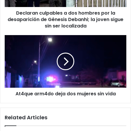
desaparición
de
Declaran culpables a dos hombres por la
Génesis
Debanhi;
desaparición de Génesis Debanhi; la joven sigue
la
sin ser localizada
joven
sigue
At4que
sin
arm4do
ser
deja
localizada
dos
mujeres
sin
vida
At4que arm4do deja dos mujeres sin vida
Related Articles