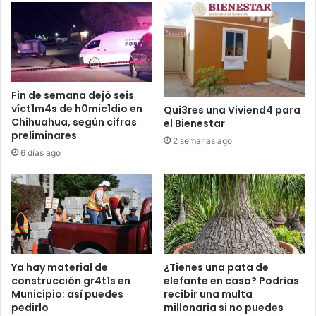
Fin de semana dejó seis
víct1m4s de h0mic1dio en
Qui3res una Viviend4 para
Chihuahua, según cifras
el Bienestar
preliminares
2 semanas ago
6 días ago
Ya hay material de
¿Tienes una pata de
construcción gr4t1s en
elefante en casa? Podrías
Municipio; así puedes
recibir una multa
pedirlo
millonaria si no puedes