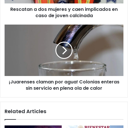
caso
Rescatan a dos mujeres y caen implicados en
de
joven
caso de joven calcinada
calcinada
¡Juarenses
claman
por
agua!
Colonias
enteras
sin
servicio
en
¡Juarenses claman por agua! Colonias enteras
plena
ola
sin servicio en plena ola de calor
de
calor
Related Articles