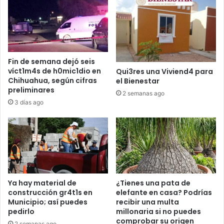
Fin de semana dejó seis
víct1m4s de h0mic1dio en
Qui3res una Viviend4 para
Chihuahua, según cifras
el Bienestar
preliminares
2 semanas ago
3 días ago
Ya hay material de
¿Tienes una pata de
construcción gr4t1s en
elefante en casa? Podrías
Municipio; así puedes
recibir una multa
pedirlo
millonaria si no puedes
comprobar su origen
2 semanas ago