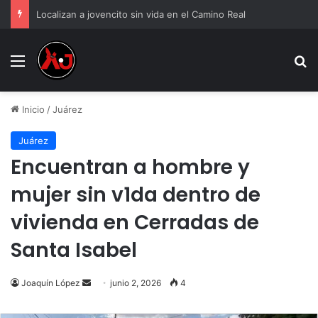
Localizan a jovencito sin vida en el Camino Real
Menu
B
Inicio
/
Juárez
Juárez
Encuentran a hombre y
mujer sin v1da dentro de
vivienda en Cerradas de
Santa Isabel
Send
Joaquín López
junio 2, 2026
4
an
email