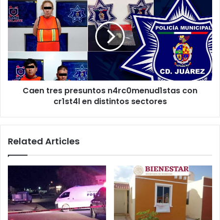
tres
presuntos
n4rc0menud1stas
con
cr1st4l
en
distintos
sectores
Caen tres presuntos n4rc0menud1stas con
cr1st4l en distintos sectores
Related Articles