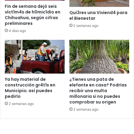
Fin de semana dejó seis
víct1m4s de h0mic1dio en
Qui3res una Viviend4 para
Chihuahua, según cifras
el Bienestar
preliminares
2 semanas ago
4 días ago
Ya hay material de
¿Tienes una pata de
construcción gr4t1s en
elefante en casa? Podrías
Municipio; así puedes
recibir una multa
pedirlo
millonaria si no puedes
comprobar su origen
2 semanas ago
2 semanas ago