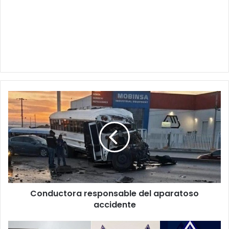
Conductora
responsable
del
aparatoso
accidente
Conductora responsable del aparatoso
accidente
Caen