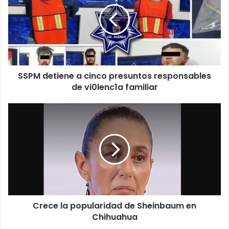
cinco
presuntos
responsables
de
vi0lenc1a
familiar
SSPM detiene a cinco presuntos responsables
de vi0lenc1a familiar
Crece
la
popularidad
de
Sheinbaum
en
Chihuahua
Crece la popularidad de Sheinbaum en
Chihuahua