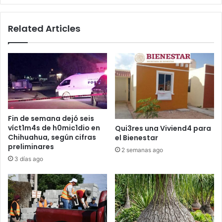
Related Articles
Fin de semana dejó seis
víct1m4s de h0mic1dio en
Qui3res una Viviend4 para
Chihuahua, según cifras
el Bienestar
preliminares
2 semanas ago
3 días ago