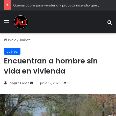
Quema cobre para venderlo y provoca incendio que consume su casa en Juárez
Menu
B
Inicio
/
Juárez
Juárez
Encuentran a hombre sin
vida en vivienda
Send
Joaquín López
junio 12, 2026
5
an
email