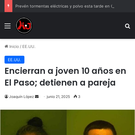
Prevén tormentas eléctricas y polvo esta tarde en Ciudad Juárez
Menu
B
Inicio
/
EE.UU.
EE.UU.
Encierran a joven 10 años en
El Paso; detienen a pareja
Send
Joaquín López
junio 21, 2025
3
an
email