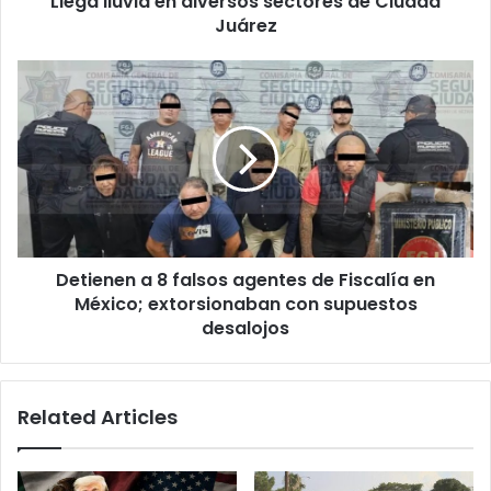
Llega lluvia en diversos sectores de Ciudad
Juárez
Detienen
a
8
falsos
agentes
de
Fiscalía
en
México;
Detienen a 8 falsos agentes de Fiscalía en
extorsionaban
con
México; extorsionaban con supuestos
supuestos
desalojos
desalojos
Related Articles