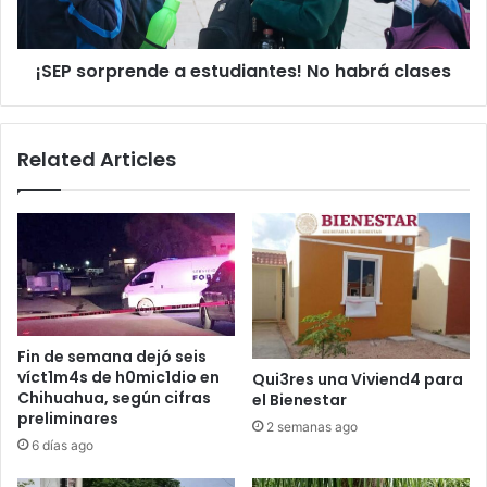
clases
¡SEP sorprende a estudiantes! No habrá clases
Related Articles
Fin de semana dejó seis
víct1m4s de h0mic1dio en
Qui3res una Viviend4 para
Chihuahua, según cifras
el Bienestar
preliminares
2 semanas ago
6 días ago