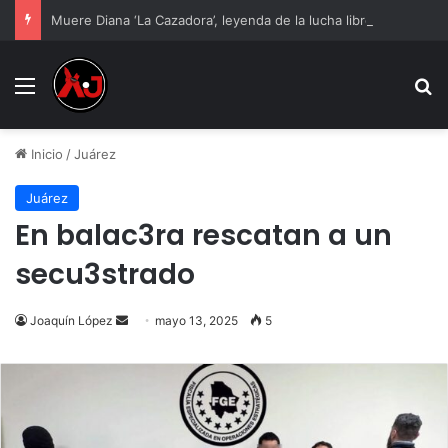
Muere Diana ‘La Cazadora’, leyenda de la lucha libre mexicana
Menu
B
Inicio
/
Juárez
Juárez
En balac3ra rescatan a un
secu3strado
Send
Joaquín López
mayo 13, 2025
5
an
email