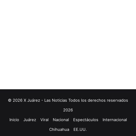
© 2026 X Juárez - Las Noticias Todos los derechos reservados
2026
Inicio
Juárez
Viral
Nacional
Espectáculos
Internacional
Chihuahua
EE.UU.