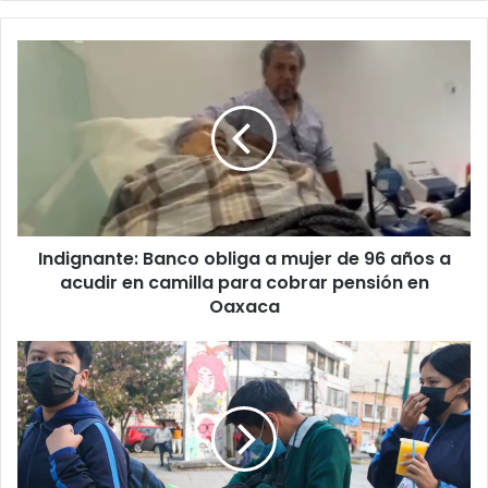
Indignante:
Banco
obliga
a
mujer
de
96
años
a
Indignante: Banco obliga a mujer de 96 años a
acudir
en
acudir en camilla para cobrar pensión en
camilla
Oaxaca
para
cobrar
¡SEP
pensión
sorprende
en
a
Oaxaca
estudiantes!
No
habrá