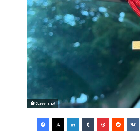
Screenshot
Facebook
X
LinkedIn
Tumblr
Pinterest
Reddit