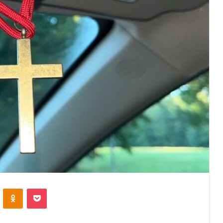
VKontakte
Odnoklassniki
Pocket