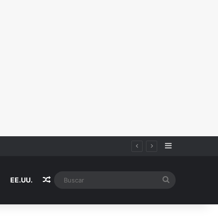
Sidebar
Random Article
Buscar
EE.UU.