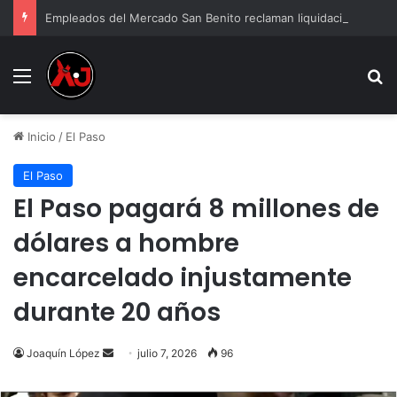
Empleados del Mercado San Benito reclaman liquidación tras cierre
Menu
B
Inicio
/
El Paso
El Paso
El Paso pagará 8 millones de
dólares a hombre
encarcelado injustamente
durante 20 años
Send
Joaquín López
julio 7, 2026
96
an
email