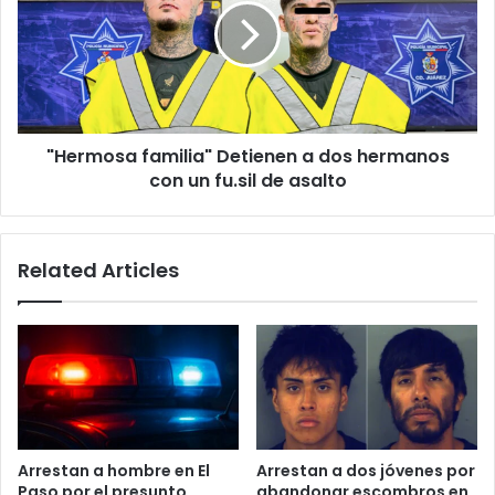
a
dos
hermanos
con
un
fu.sil
"Hermosa familia" Detienen a dos hermanos
de
asalto
con un fu.sil de asalto
Related Articles
Arrestan a hombre en El
Arrestan a dos jóvenes por
Paso por el presunto
abandonar escombros en