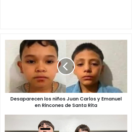
Desaparecen
los
niños
Juan
Carlos
y
Emanuel
en
Rincones
Desaparecen los niños Juan Carlos y Emanuel
de
Santa
en Rincones de Santa Rita
Rita
"Hermosa
familia"
Detienen