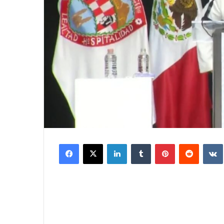
Facebook
X
LinkedIn
Tumblr
Pinterest
Reddit