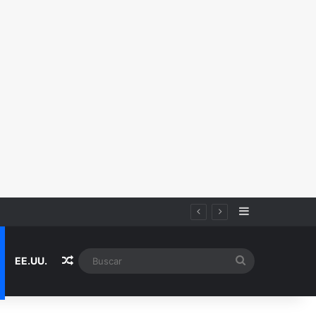
Sidebar
Random Article
Buscar
EE.UU.