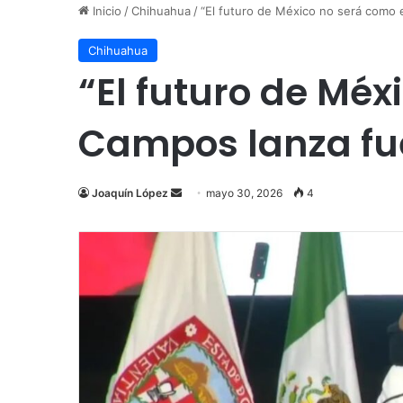
Inicio
/
Chihuahua
/
“El futuro de México no será como 
Chihuahua
“El futuro de Méx
Campos lanza fu
Send
Joaquín López
mayo 30, 2026
4
an
email