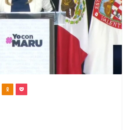
VKontakte
Odnoklassniki
Pocket