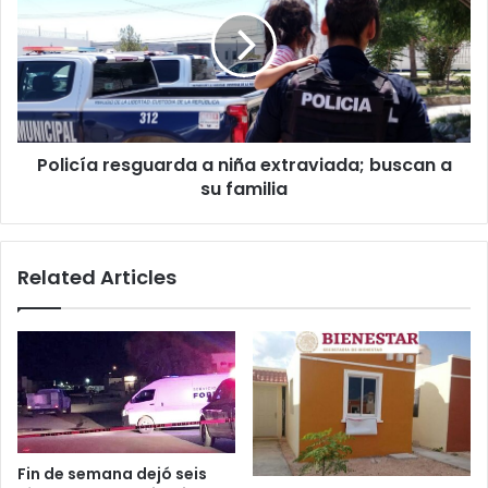
a
niña
extraviada;
buscan
a
su
familia
Policía resguarda a niña extraviada; buscan a
su familia
Related Articles
Fin de semana dejó seis