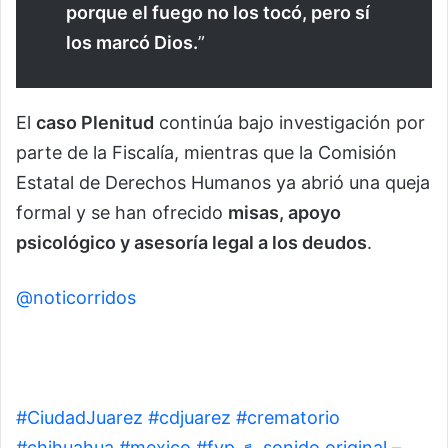
porque el fuego no los tocó, pero sí
los marcó Dios.
”
El
caso Plenitud
continúa bajo investigación por
parte de la Fiscalía, mientras que la Comisión
Estatal de Derechos Humanos ya abrió una queja
formal y se han ofrecido
misas, apoyo
psicológico y asesoría legal a los deudos
.
@noticorridos
Corrido sobre el crematorio de
Ciudad Juárez con 381 cuerpos embalsamados,
algunos con más de dos años de abandono,
mientras las familias recibían cenizas falsas.
#CiudadJuarez
#cdjuarez
#crematorio
#chihuahua
#mexico
#fyp
♬ sonido original –