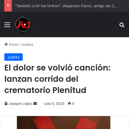
“También a mí me tir4ron”: Alejandro Fierro, amigo de César Gastélum, rompe el silencio
Menu
B
Inicio
/
Juárez
Juárez
El dolor se volvió canción:
lanzan corrido del
crematorio Plenitud
Send
Joaquín López
julio 5, 2025
4
an
email