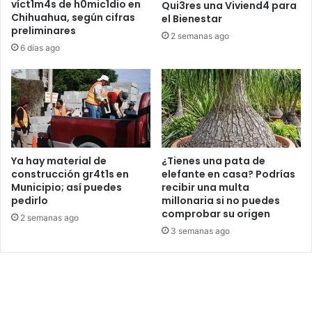
víct1m4s de h0mic1dio en
Qui3res una Viviend4 para
Chihuahua, según cifras
el Bienestar
preliminares
2 semanas ago
6 días ago
Ya hay material de
¿Tienes una pata de
construcción gr4t1s en
elefante en casa? Podrías
Municipio; así puedes
recibir una multa
pedirlo
millonaria si no puedes
comprobar su origen
2 semanas ago
3 semanas ago