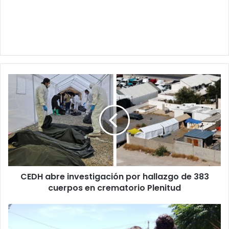
CEDH
abre
investigación
por
hallazgo
de
383
cuerpos
en
CEDH abre investigación por hallazgo de 383
crematorio
Plenitud
cuerpos en crematorio Plenitud
Policía
resguarda