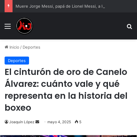
Muere Jorge Messi, papá de Lionel Messi, a los 68 años
Menu
B
Inicio
/
Deportes
Deportes
El cinturón de oro de Canelo
Álvarez: cuánto vale y qué
representa en la historia del
boxeo
Send
Joaquín López
mayo 4, 2025
5
an
email