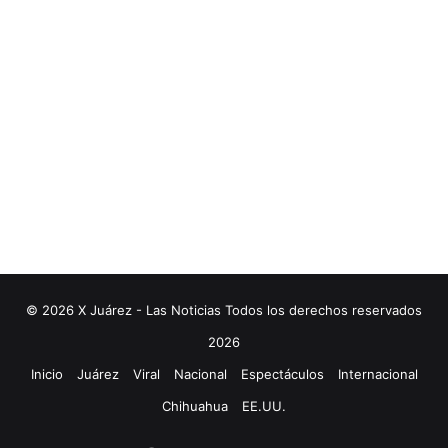
© 2026 X Juárez - Las Noticias Todos los derechos reservados
2026
Inicio
Juárez
Viral
Nacional
Espectáculos
Internacional
Chihuahua
EE.UU.