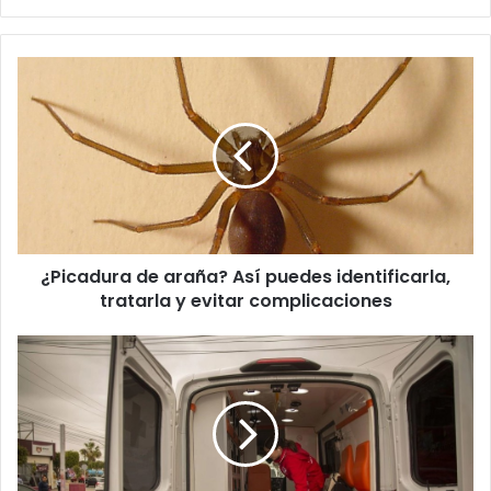
¿Picadura
de
araña?
Así
puedes
identificarla,
tratarla
y
evitar
¿Picadura de araña? Así puedes identificarla,
complicaciones
tratarla y evitar complicaciones
Intoxicación
masiva
en
Sinaloa:
14
niños
consumen