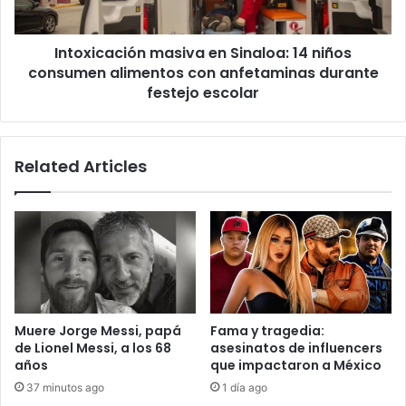
alimentos
con
Intoxicación masiva en Sinaloa: 14 niños
anfetaminas
durante
consumen alimentos con anfetaminas durante
festejo
festejo escolar
escolar
Related Articles
Muere Jorge Messi, papá
Fama y tragedia:
de Lionel Messi, a los 68
asesinatos de influencers
años
que impactaron a México
37 minutos ago
1 día ago