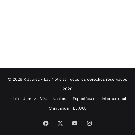
© 2026 X Juárez - Las Noticias Todos los derechos reservados
2026
Inicio
Juárez
Viral
Nacional
Espectáculos
Internacional
Chihuahua
EE.UU.
Facebook
X
YouTube
Instagram