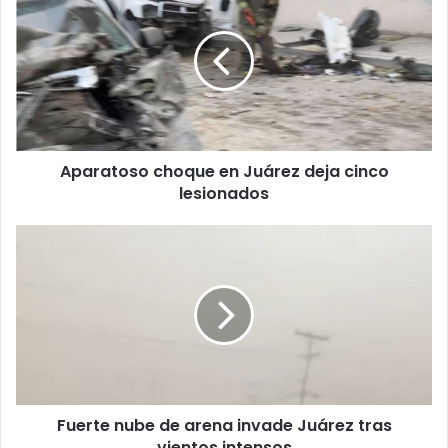
choque
en
Juárez
deja
cinco
lesionados
Aparatoso choque en Juárez deja cinco
lesionados
Fuerte
nube
de
arena
invade
Juárez
tras
vientos
intensos
Fuerte nube de arena invade Juárez tras
vientos intensos