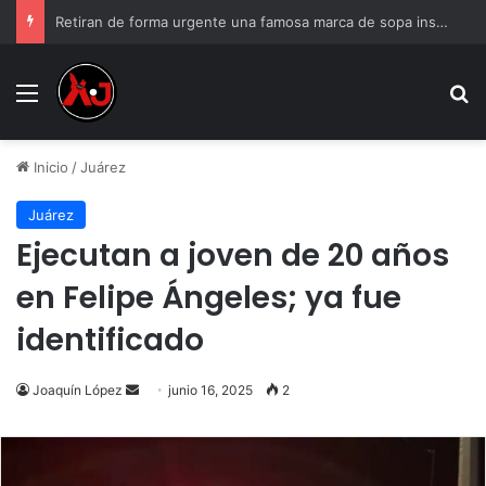
Retiran de forma urgente una famosa marca de sopa instantánea; podría causar reacciones mortales
Menu
B
Inicio
/
Juárez
Juárez
Ejecutan a joven de 20 años
en Felipe Ángeles; ya fue
identificado
Send
Joaquín López
junio 16, 2025
2
an
email