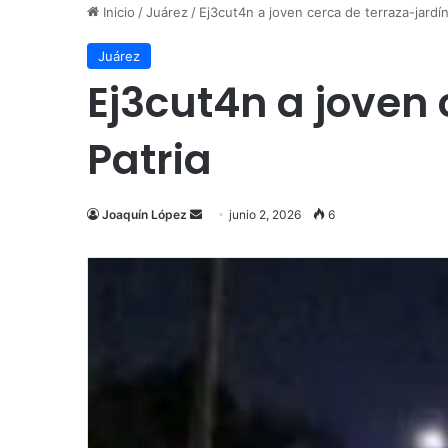
Inicio
/
Juárez
/
Ej3cut4n a joven cerca de terraza-jardín
Juárez
Ej3cut4n a joven 
Patria
Send
Joaquín López
junio 2, 2026
6
an
email