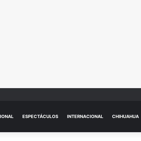
ios en pocas horas generan alerta en Ciudad Juárez
IONAL
ESPECTÁCULOS
INTERNACIONAL
CHIHUAHUA