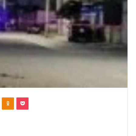
VKontakte
Odnoklassniki
Pocket