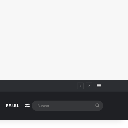
Sidebar
Random Article
Buscar
EE.UU.