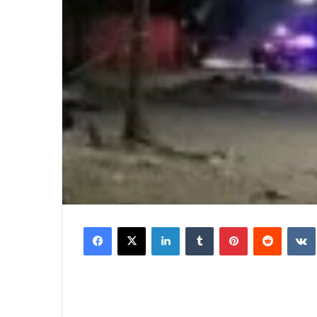
Facebook
X
LinkedIn
Tumblr
Pinterest
Reddit