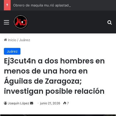
Obrero de maquila mu.rió aplastado por máquinas
Menu
B
Inicio
/
Juárez
Juárez
Ej3cut4n a dos hombres en
menos de una hora en
Águilas de Zaragoza;
investigan posible relación
Send
Joaquín López
junio 21, 2026
7
an
email