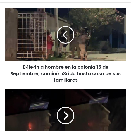
B4le4n
a
hombre
en
la
colonia
16
de
Septiembre;
B4le4n a hombre en la colonia 16 de
caminó
h3rido
Septiembre; caminó h3rido hasta casa de sus
hasta
familiares
casa
de
Captan
sus
expl0s1ón
familiares
de
transformador
en
Little
Caesars