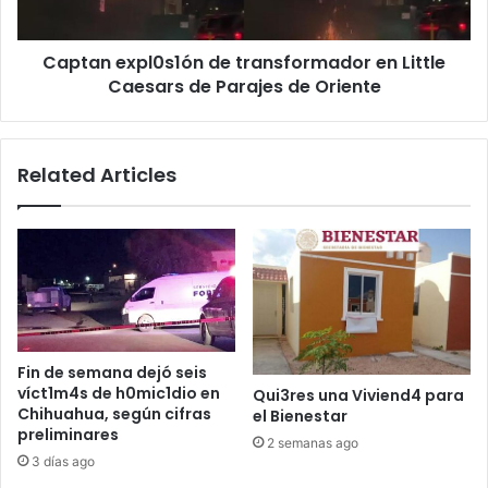
de
Parajes
Captan expl0s1ón de transformador en Little
de
Oriente
Caesars de Parajes de Oriente
Related Articles
Fin de semana dejó seis
víct1m4s de h0mic1dio en
Qui3res una Viviend4 para
Chihuahua, según cifras
el Bienestar
preliminares
2 semanas ago
3 días ago