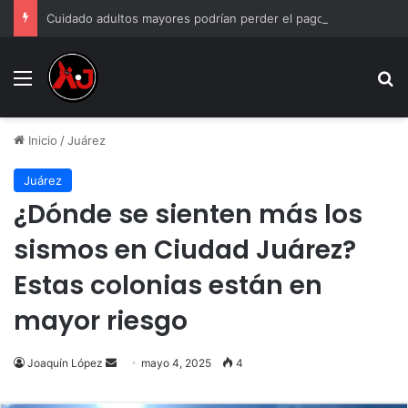
Cuidado adultos mayores podrían perder el pago de la Pensión Bienestar si incumplen estas reglas
Menu
B
Inicio
/
Juárez
Juárez
¿Dónde se sienten más los
sismos en Ciudad Juárez?
Estas colonias están en
mayor riesgo
Send
Joaquín López
mayo 4, 2025
4
an
email