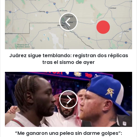
sigue
temblando:
registran
dos
réplicas
tras
el
sismo
Juárez sigue temblando: registran dos réplicas
de
ayer
tras el sismo de ayer
“Me
ganaron
una
pelea
sin
darme
golpes”:
William
Scull
“Me ganaron una pelea sin darme golpes”:
critica