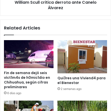
derrota
William Scull critica derrota ante Canelo
ante
Álvarez
Canelo
Álvarez
Related Articles
Fin de semana dejó seis
víct1m4s de h0mic1dio en
Qui3res una Viviend4 para
Chihuahua, según cifras
el Bienestar
preliminares
2 semanas ago
6 días ago