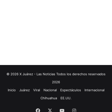
© 2026 X Juárez - Las Noticias Todos los derechos reservados
2026
Inicio
Juárez
Viral
Nacional
Espectáculos
Internacional
Chihuahua
EE.UU.
Facebook
X
YouTube
Instagram