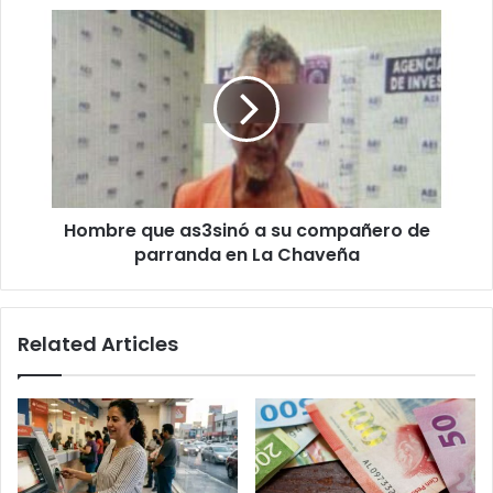
Hombre
que
as3sinó
a
su
compañero
de
parranda
en
Hombre que as3sinó a su compañero de
La
Chaveña
parranda en La Chaveña
Related Articles