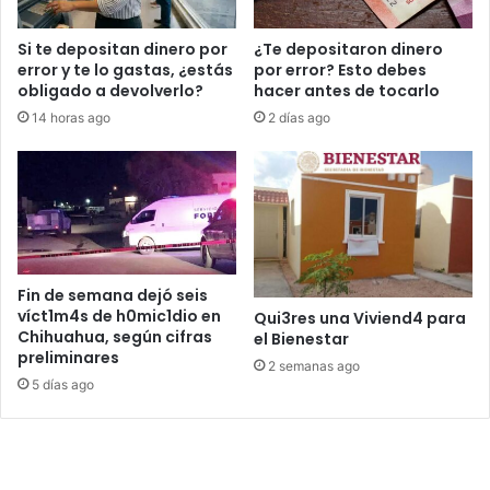
Si te depositan dinero por
¿Te depositaron dinero
error y te lo gastas, ¿estás
por error? Esto debes
obligado a devolverlo?
hacer antes de tocarlo
14 horas ago
2 días ago
Fin de semana dejó seis
víct1m4s de h0mic1dio en
Qui3res una Viviend4 para
Chihuahua, según cifras
el Bienestar
preliminares
2 semanas ago
5 días ago