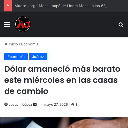
Muere Jorge Messi, papá de Lionel Messi, a los 68 años
Menu
B
Inicio
/
Economía
Economía
Juárez
Dólar amaneció más barato
este miércoles en las casas
de cambio
Send
Joaquín López
mayo 27, 2026
1
an
email