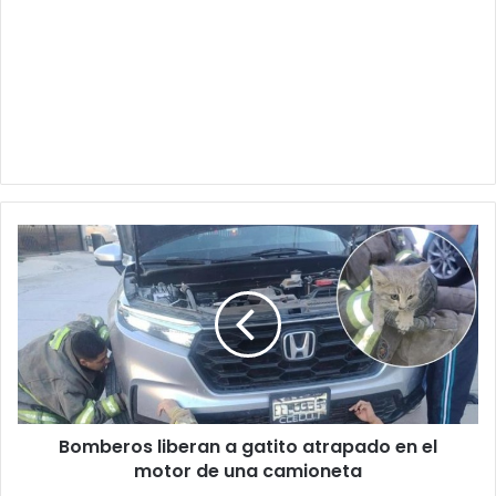
Bomberos
liberan
a
gatito
atrapado
en
el
motor
de
Bomberos liberan a gatito atrapado en el
una
camioneta
motor de una camioneta