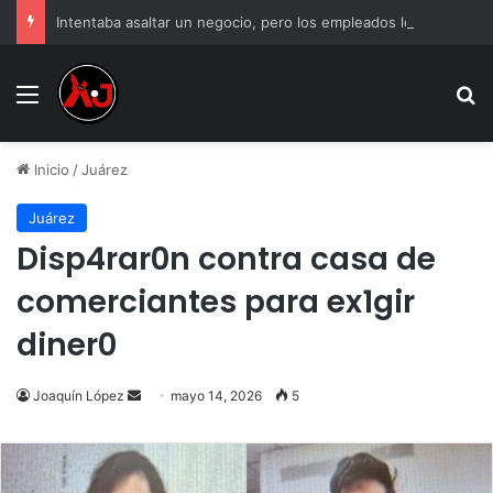
Intentaba asaltar un negocio, pero los empleados lo atraparon en Juárez
Menu
B
Inicio
/
Juárez
Juárez
Disp4rar0n contra casa de
comerciantes para ex1gir
diner0
Send
Joaquín López
mayo 14, 2026
5
an
email