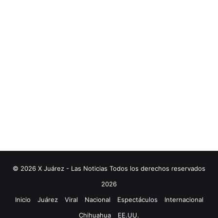
© 2026 X Juárez - Las Noticias Todos los derechos reservados
2026
Inicio
Juárez
Viral
Nacional
Espectáculos
Internacional
Chihuahua
EE.UU.