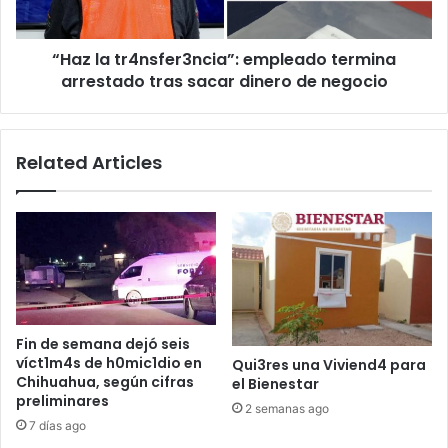
sacar
dinero
“Haz la tr4nsfer3ncia”: empleado termina
de
negocio
arrestado tras sacar dinero de negocio
Related Articles
Fin de semana dejó seis
víct1m4s de h0mic1dio en
Qui3res una Viviend4 para
Chihuahua, según cifras
el Bienestar
preliminares
2 semanas ago
7 días ago