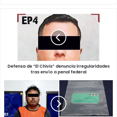
Defensa
de
“El
Chivis”
denuncia
irregularidades
tras
envío
a
Defensa de “El Chivis” denuncia irregularidades
penal
federal
tras envío a penal federal
“Haz
la
tr4nsfer3ncia”:
empleado
termina
arrestado
tras