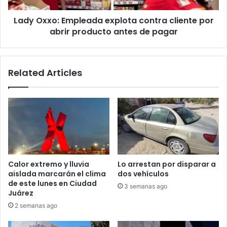
producto
Lady Oxxo: Empleada explota contra cliente por
antes
de
abrir producto antes de pagar
pagar
Related Articles
Calor extremo y lluvia
Lo arrestan por disparar a
aislada marcarán el clima
dos vehículos
de este lunes en Ciudad
3 semanas ago
Juárez
2 semanas ago