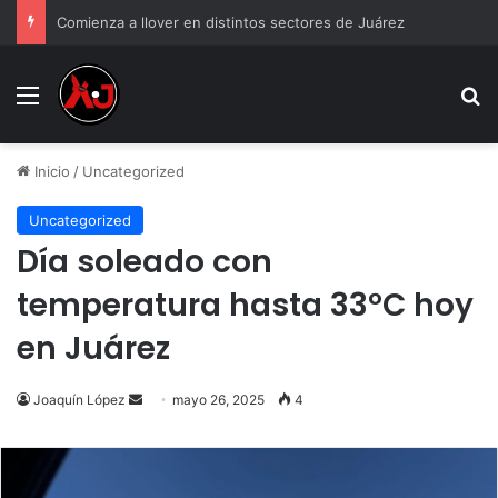
Comienza a llover en distintos sectores de Juárez
Menu
B
Inicio
/
Uncategorized
Uncategorized
Día soleado con
temperatura hasta 33°C hoy
en Juárez
Send
Joaquín López
mayo 26, 2025
4
an
email