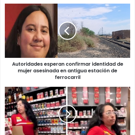
Autoridades
esperan
confirmar
identidad
de
mujer
asesinada
en
antigua
Autoridades esperan confirmar identidad de
estación
de
mujer asesinada en antigua estación de
ferrocarril
ferrocarril
Lady
Oxxo:
Empleada
explota
contra
cliente
por
abrir