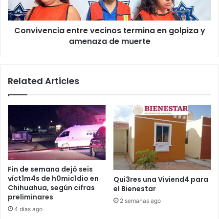
amenaza
de
Convivencia entre vecinos termina en golpiza y
muerte
amenaza de muerte
Related Articles
Fin de semana dejó seis
víct1m4s de h0mic1dio en
Qui3res una Viviend4 para
Chihuahua, según cifras
el Bienestar
preliminares
2 semanas ago
4 días ago