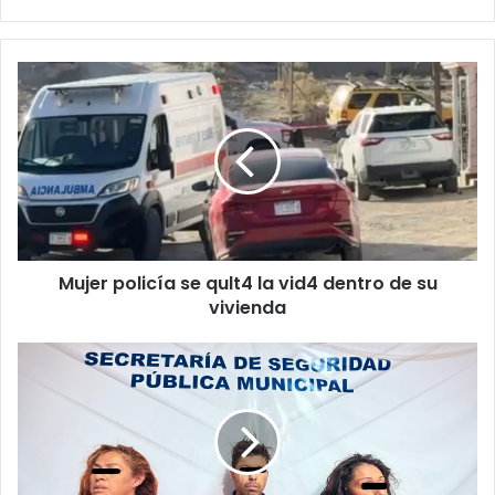
Mujer
policía
se
qult4
la
vid4
dentro
de
su
Mujer policía se qult4 la vid4 dentro de su
vivienda
vivienda
Convivencia
entre
vecinos
termina
en
golpiza
y