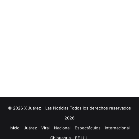
© 2026 X Juárez - Las Noticias Todos los derechos reservados
2026
Inicio
Juárez
Viral
Nacional
Espectáculos
Internacional
Chihuahua
EE.UU.