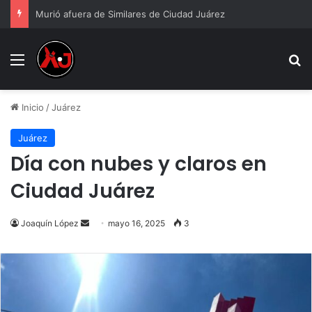
Murió afuera de Similares de Ciudad Juárez
Menu
B
Inicio
/
Juárez
Juárez
Día con nubes y claros en
Ciudad Juárez
Send
Joaquín López
mayo 16, 2025
3
an
email