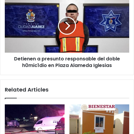
Detienen
a
presunto
responsable
del
doble
h0mic1dio
en
Plaza
Detienen a presunto responsable del doble
Alameda
Iglesias
h0mic1dio en Plaza Alameda Iglesias
Related Articles