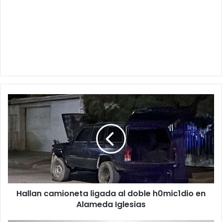
Hallan
camioneta
ligada
al
doble
h0mic1dio
en
Alameda
Iglesias
Hallan camioneta ligada al doble h0mic1dio en
Alameda Iglesias