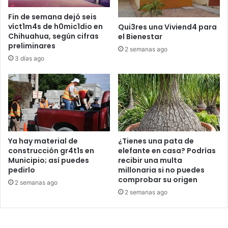
Fin de semana dejó seis
víct1m4s de h0mic1dio en
Qui3res una Viviend4 para
Chihuahua, según cifras
el Bienestar
preliminares
2 semanas ago
3 días ago
Ya hay material de
¿Tienes una pata de
construcción gr4t1s en
elefante en casa? Podrías
Municipio; así puedes
recibir una multa
pedirlo
millonaria si no puedes
comprobar su origen
2 semanas ago
2 semanas ago