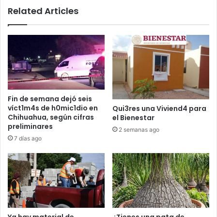
Related Articles
Fin de semana dejó seis
víct1m4s de h0mic1dio en
Qui3res una Viviend4 para
Chihuahua, según cifras
el Bienestar
preliminares
2 semanas ago
7 días ago
Ya hay material de
¿Tienes una pata de