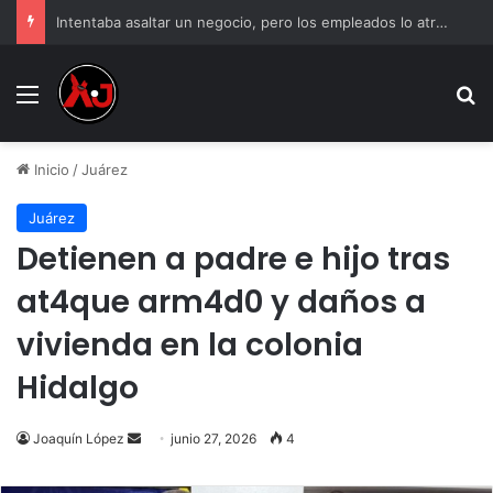
Intentaba asaltar un negocio, pero los empleados lo atraparon en Juárez
Menu
B
Inicio
/
Juárez
Juárez
Detienen a padre e hijo tras
at4que arm4d0 y daños a
vivienda en la colonia
Hidalgo
Send
Joaquín López
junio 27, 2026
4
an
email