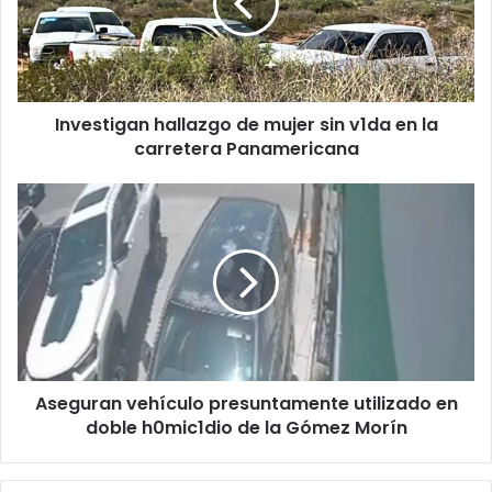
sin
v1da
en
la
carretera
Investigan hallazgo de mujer sin v1da en la
Panamericana
carretera Panamericana
Aseguran
vehículo
presuntamente
utilizado
en
doble
h0mic1dio
de
la
Aseguran vehículo presuntamente utilizado en
Gómez
Morín
doble h0mic1dio de la Gómez Morín