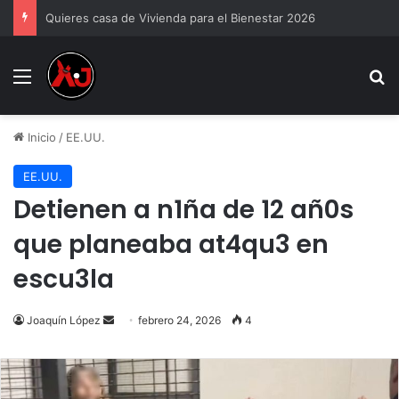
Quieres casa de Vivienda para el Bienestar 2026
Menu
B
Inicio
/
EE.UU.
EE.UU.
Detienen a n1ña de 12 añ0s
que planeaba at4qu3 en
escu3la
Send
Joaquín López
febrero 24, 2026
4
an
email