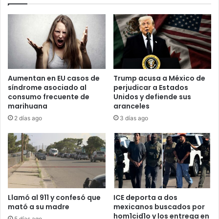
Aumentan en EU casos de
Trump acusa a México de
síndrome asociado al
perjudicar a Estados
consumo frecuente de
Unidos y defiende sus
marihuana
aranceles
2 días ago
3 días ago
Llamó al 911 y confesó que
ICE deporta a dos
mató a su madre
mexicanos buscados por
hom1cid1o y los entrega en
5 días ago