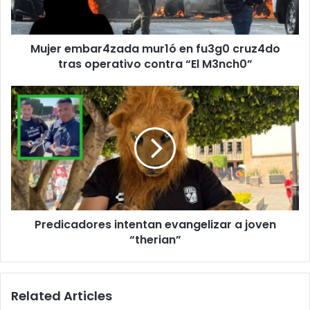
tras
operativo
contra
Mujer embar4zada mur1ó en fu3g0 cruz4do
“El
M3nch0”
tras operativo contra “El M3nch0”
Predicadores
intentan
evangelizar
a
joven
“therian”
Predicadores intentan evangelizar a joven
“therian”
Related Articles