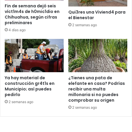
Fin de semana dejó seis
víct1m4s de h0mic1dio en
Qui3res una Viviend4 para
Chihuahua, según cifras
el Bienestar
preliminares
2 semanas ago
4 días ago
Ya hay material de
¿Tienes una pata de
construcción gr4t1s en
elefante en casa? Podrías
Municipio; así puedes
recibir una multa
pedirlo
millonaria si no puedes
comprobar su origen
2 semanas ago
2 semanas ago