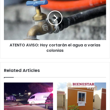
AVISO:
Hoy
cortarán
el
agua
a
varias
colonias
ATENTO AVISO: Hoy cortarán el agua a varias
colonias
Related Articles