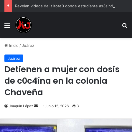
Revelan videos del t1rote0 donde estudiante as3sinó a 5 profesores en Tailandia
Menu
B
Inicio
/
Juárez
Juárez
Detienen a mujer con dosis
de c0c4ína en la colonia
Chaveña
Send
Joaquín López
junio 15, 2026
3
an
email