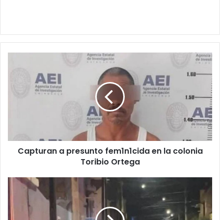
Capturan
a
presunto
fem1n1cida
en
la
colonia
Toribio
Ortega
Capturan a presunto fem1n1cida en la colonia
Toribio Ortega
Ataque
arm4d0
deja
cuatro