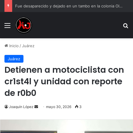
Fue desaparecido y dejado en un tambo en la colonia Olivia Espinoza
Menu
B
Inicio
/
Juárez
Juárez
Detienen a motociclista con
cr1st4l y unidad con reporte
de r0b0
Send
Joaquín López
mayo 30, 2026
3
an
email