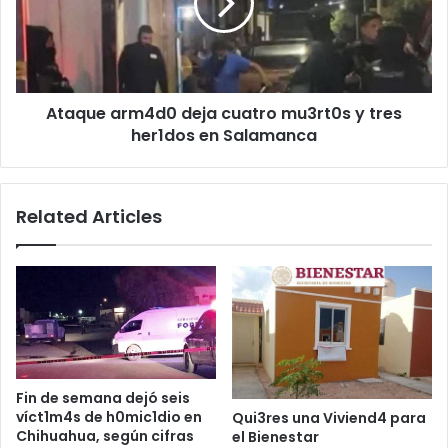
mu3rt0s
y
tres
her1dos
en
Ataque arm4d0 deja cuatro mu3rt0s y tres
Salamanca
her1dos en Salamanca
Related Articles
Fin de semana dejó seis
víct1m4s de h0mic1dio en
Qui3res una Viviend4 para
Chihuahua, según cifras
el Bienestar