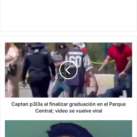
Captan
p3l3a
al
finalizar
graduación
en
el
Parque
Central;
video
Captan p3l3a al finalizar graduación en el Parque
se
Central; video se vuelve viral
vuelve
viral
Arrestan
a
hombre