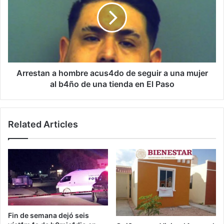
acus4do
de
seguir
a
una
mujer
al
Arrestan a hombre acus4do de seguir a una mujer
b4ño
al b4ño de una tienda en El Paso
de
una
tienda
Related Articles
en
El
Paso
Fin de semana dejó seis