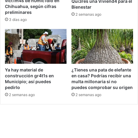
víct1m4s de h0mic1dio en
Qui3res una Viviend4 para el
Chihuahua, según cifras
Bienestar
preliminares
2 semanas ago
3 días ago
Ya hay material de
¿Tienes una pata de elefante
construcción gr4t1s en
en casa? Podrías recibir una
Municipio; así puedes
multa millonaria si no
pedirlo
puedes comprobar su origen
2 semanas ago
2 semanas ago