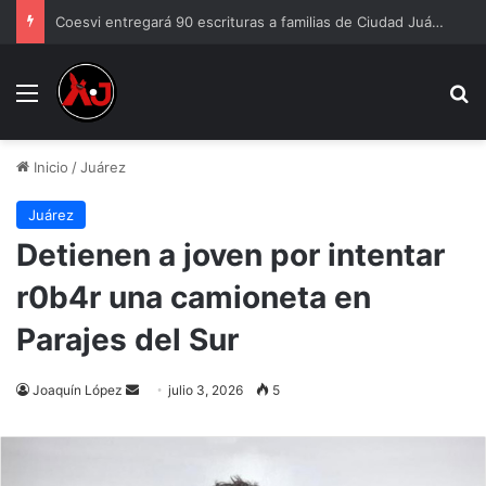
Coesvi entregará 90 escrituras a familias de Ciudad Juárez
Menu
B
Inicio
/
Juárez
Juárez
Detienen a joven por intentar
r0b4r una camioneta en
Parajes del Sur
Send
Joaquín López
julio 3, 2026
5
an
email