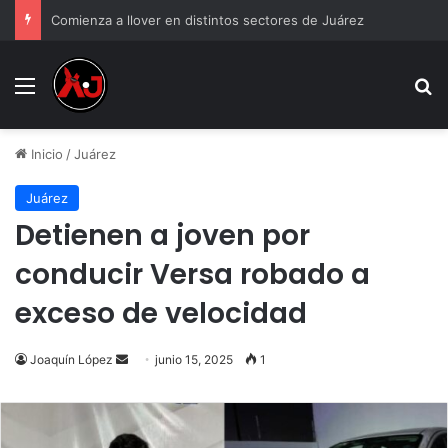
Comienza a llover en distintos sectores de Juárez
Menu
B
Inicio
/
Juárez
Juárez
Detienen a joven por
conducir Versa robado a
exceso de velocidad
Send
Joaquín López
junio 15, 2025
1
an
email