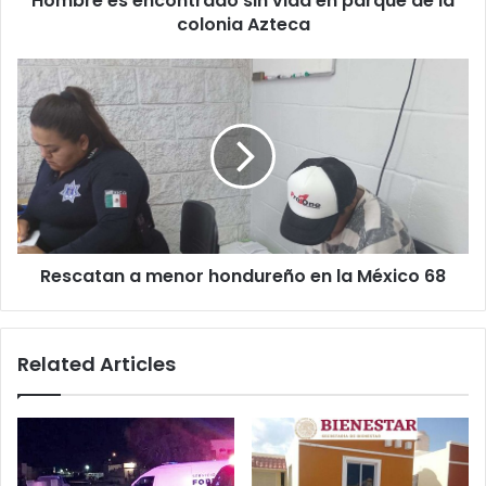
Hombre es encontrado sin vida en parque de la
Azteca
colonia Azteca
Rescatan
a
menor
hondureño
en
la
México
68
Rescatan a menor hondureño en la México 68
Related Articles