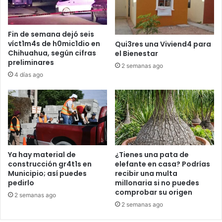
Fin de semana dejó seis
víct1m4s de h0mic1dio en
Qui3res una Viviend4 para
Chihuahua, según cifras
el Bienestar
preliminares
2 semanas ago
4 días ago
Ya hay material de
¿Tienes una pata de
construcción gr4t1s en
elefante en casa? Podrías
Municipio; así puedes
recibir una multa
pedirlo
millonaria si no puedes
comprobar su origen
2 semanas ago
2 semanas ago