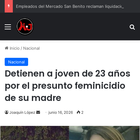
Empleados del Mercado San Benito reclaman liquidación tras cierre
Menu
B
Inicio
/
Nacional
Nacional
Detienen a joven de 23 años
por el presunto feminicidio
de su madre
Send
Joaquín López
junio 16, 2026
2
an
email