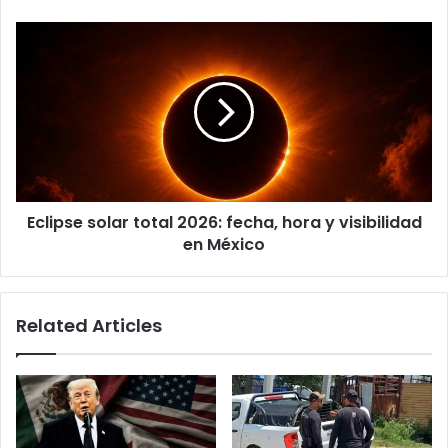
La
Empr3sa
Eclipse
solar
total
2026:
fecha,
hora
y
visibilidad
en
Eclipse solar total 2026: fecha, hora y visibilidad
México
en México
Related Articles