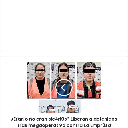
¿Eran
o
no
eran
sic4ri0s?
Liberan
a
detenidos
tras
¿Eran o no eran sic4ri0s? Liberan a detenidos
megaoperativo
contra
tras megaoperativo contra La Empr3sa