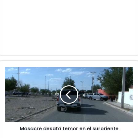
Masacre
desata
temor
en
el
suroriente
Masacre desata temor en el suroriente