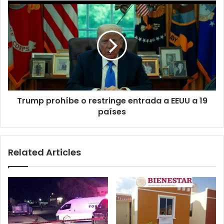
Trump
prohíbe
o
restringe
entrada
a
EEUU
a
19
Trump prohíbe o restringe entrada a EEUU a 19
países
países
Related Articles