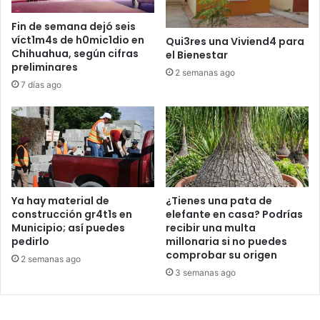
Fin de semana dejó seis
víct1m4s de h0mic1dio en
Qui3res una Viviend4 para
Chihuahua, según cifras
el Bienestar
preliminares
2 semanas ago
7 días ago
Ya hay material de
¿Tienes una pata de
construcción gr4t1s en
elefante en casa? Podrías
Municipio; así puedes
recibir una multa
pedirlo
millonaria si no puedes
comprobar su origen
2 semanas ago
3 semanas ago