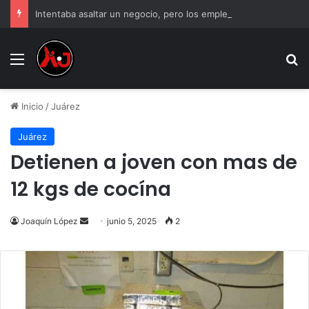
Intentaba asaltar un negocio, pero los empleados lo atraparon en Juárez
Menu
B
Inicio
/
Juárez
Juárez
Detienen a joven con mas de
12 kgs de cocína
Send
Joaquín López
junio 5, 2025
2
an
email