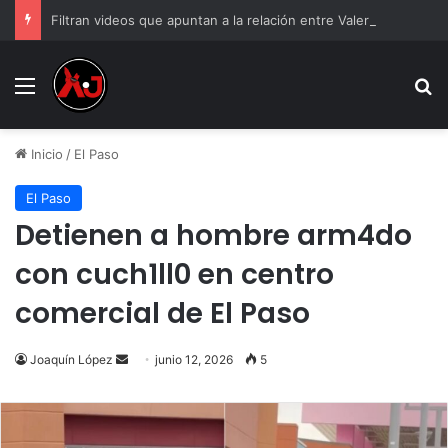
Filtran videos que apuntan a la relación entre Valeria Márquez y el hijo de “El R1”
Menu
B
Inicio
/
El Paso
El Paso
Detienen a hombre arm4do
con cuch1ll0 en centro
comercial de El Paso
Send
Joaquín López
junio 12, 2026
5
an
email