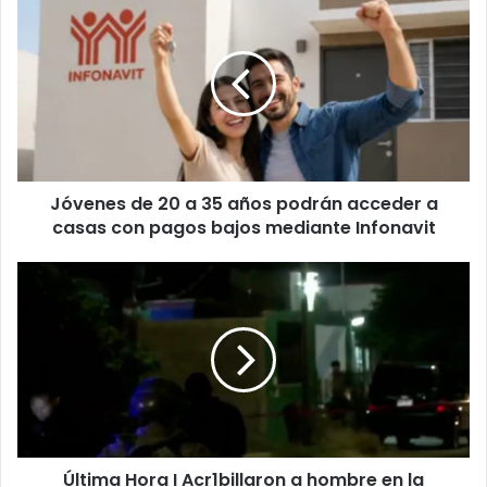
de
20
a
35
años
podrán
acceder
a
Jóvenes de 20 a 35 años podrán acceder a
casas
con
casas con pagos bajos mediante Infonavit
pagos
bajos
Última
mediante
Hora
Infonavit
I
Acr1billaron
a
hombre
en
la
Riberas
Última Hora I Acr1billaron a hombre en la
del