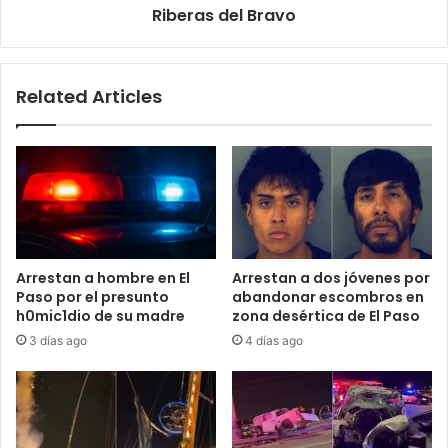
Bravo
Riberas del Bravo
Related Articles
Arrestan a hombre en El
Arrestan a dos jóvenes por
Paso por el presunto
abandonar escombros en
h0mic1dio de su madre
zona desértica de El Paso
3 días ago
4 días ago