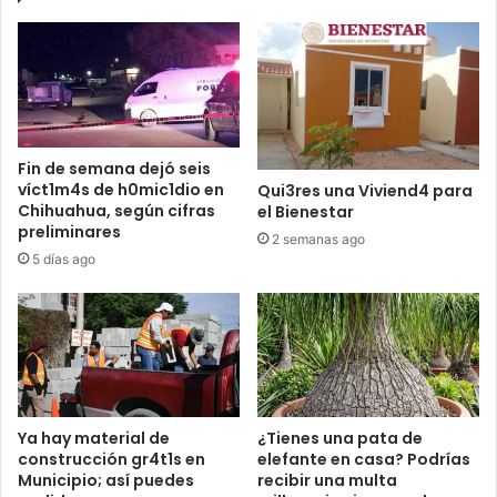
Fin de semana dejó seis
víct1m4s de h0mic1dio en
Qui3res una Viviend4 para
Chihuahua, según cifras
el Bienestar
preliminares
2 semanas ago
5 días ago
Ya hay material de
¿Tienes una pata de
construcción gr4t1s en
elefante en casa? Podrías
Municipio; así puedes
recibir una multa