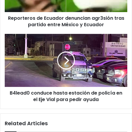
entre
México
Reporteros de Ecuador denuncian agr3sión tras
y
Ecuador
partido entre México y Ecuador
B4lead0
conduce
hasta
estación
de
policía
en
el
Eje
B4lead0 conduce hasta estación de policía en
Vial
para
el Eje Vial para pedir ayuda
pedir
ayuda
Related Articles