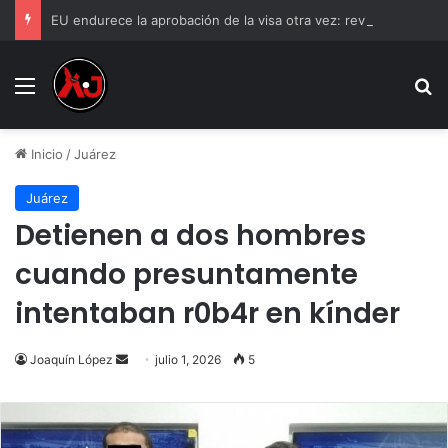
EU endurece la aprobación de la visa otra vez: revisarán las redes sociales a mexicanos
Menu
B
Inicio
/
Juárez
Juárez
Detienen a dos hombres
cuando presuntamente
intentaban r0b4r en kínder
Send
Joaquín López
julio 1, 2026
5
an
email