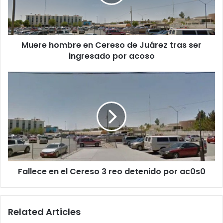
Juárez
tras
ser
ingresado
Muere hombre en Cereso de Juárez tras ser
por
acoso
ingresado por acoso
Fallece
en
el
Cereso
3
reo
detenido
por
ac0s0
Fallece en el Cereso 3 reo detenido por ac0s0
Related Articles