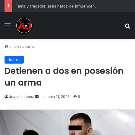
Fama y tragedia: asesinatos de influencers que impactaron a México
Menu
B
Inicio
/
Juárez
Juárez
Detienen a dos en posesión
un arma
Send
Joaquín López
junio 11, 2025
5
an
email