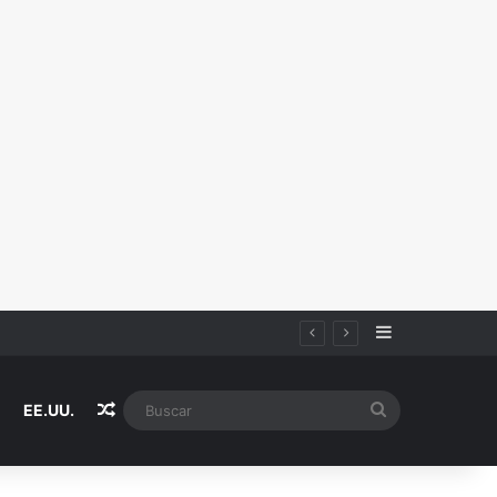
Sidebar
Random Article
Buscar
EE.UU.