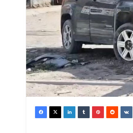
Facebook
X
LinkedIn
Tumblr
Pinterest
Reddit