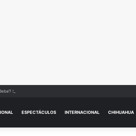
Beba’? Su reacción en vivo tras la mu3rt3 de César Gastélum se viraliza
IONAL
ESPECTÁCULOS
INTERNACIONAL
CHIHUAHUA