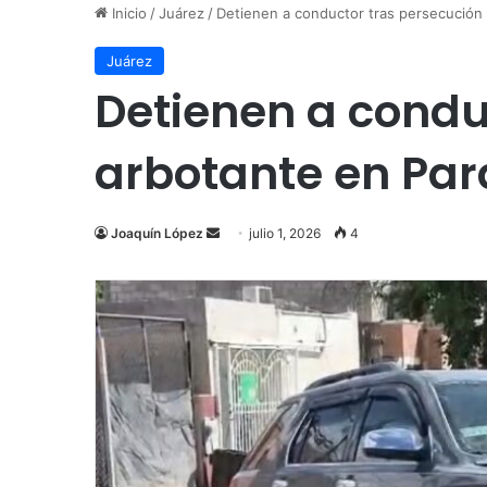
Inicio
/
Juárez
/
Detienen a conductor tras persecución 
Juárez
Detienen a condu
arbotante en Para
Send
Joaquín López
julio 1, 2026
4
an
email