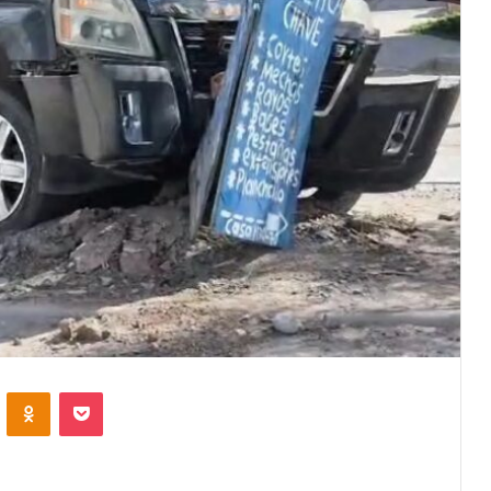
VKontakte
Odnoklassniki
Pocket