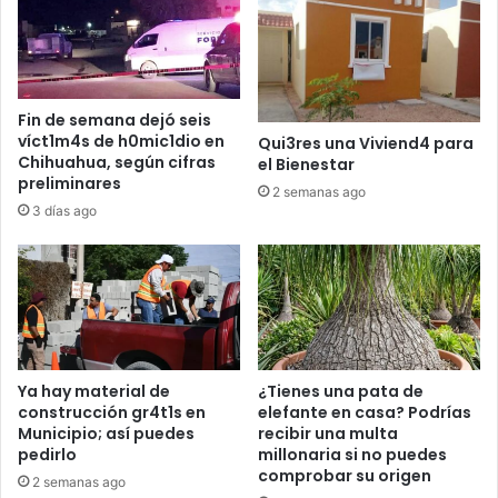
Fin de semana dejó seis
víct1m4s de h0mic1dio en
Qui3res una Viviend4 para
Chihuahua, según cifras
el Bienestar
preliminares
2 semanas ago
3 días ago
Ya hay material de
¿Tienes una pata de
construcción gr4t1s en
elefante en casa? Podrías
Municipio; así puedes
recibir una multa
pedirlo
millonaria si no puedes
comprobar su origen
2 semanas ago