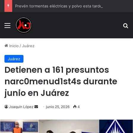
Prevén tormentas eléctricas y polvo esta tarde en Ciudad Juárez
Menu
B
Inicio
/
Juárez
Juárez
Detienen a 161 presuntos
narc0menud1st4s durante
junio en Juárez
Send
Joaquín López
junio 25, 2026
4
an
email