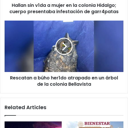
Hallan sin v1da a mujer en la colonia Hidalgo;
cuerpo
presentaba
cuerpo presentaba infestación de garr4patas
infestación
de
Rescatan
garr4patas
a
búho
her1do
atrapado
en
un
árbol
de
Rescatan a búho her1do atrapado en un árbol
la
colonia
de la colonia Bellavista
Bellavista
Related Articles