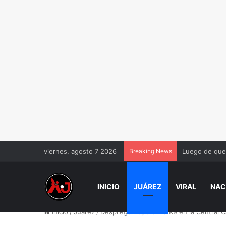
viernes, agosto 7 2026
Breaking News
Luego de que 
INICIO
JUÁREZ
VIRAL
NAC
Inicio
/
Juárez
/
Despliegan operativo K9 en la Central C