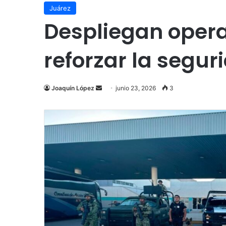
Juárez
Despliegan opera
reforzar la segur
Send
Joaquín López
junio 23, 2026
3
an
email