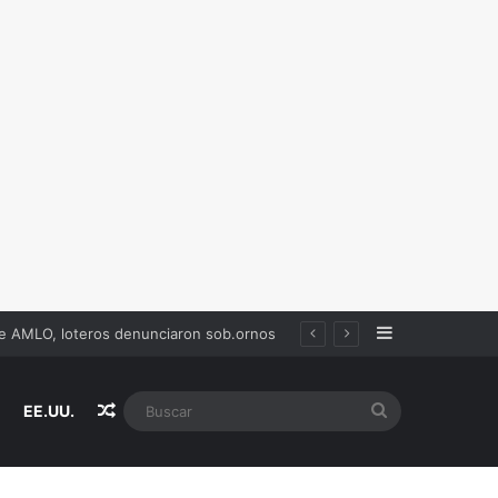
Sidebar
de AMLO, loteros denunciaron sob.ornos
Random Article
Buscar
EE.UU.