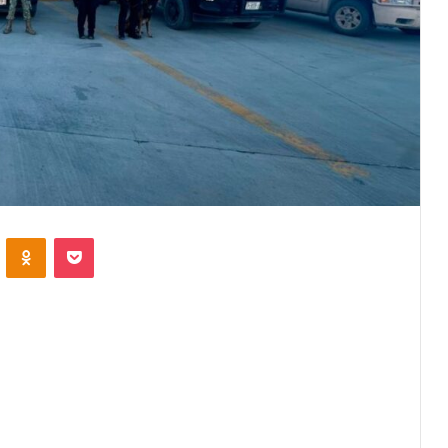
VKontakte
Odnoklassniki
Pocket