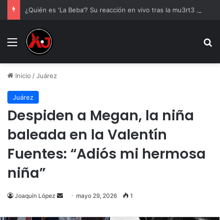
¿Quién es ‘La Beba’? Su reacción en vivo tras la mu3rt3 de César Gastélum se viraliza
Menu
B
Inicio
/
Juárez
Juárez
Despiden a Megan, la niña
baleada en la Valentín
Fuentes: “Adiós mi hermosa
niña”
Send
Joaquín López
mayo 29, 2026
1
an
email