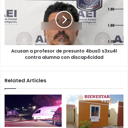
amigos
a
que
profesor
querían
de
su
presunto
equipo
4bus0
de
s3xu4l
pesca
contra
alumna
Acusan a profesor de presunto 4bus0 s3xu4l
con
discap4cidad
contra alumna con discap4cidad
Related Articles