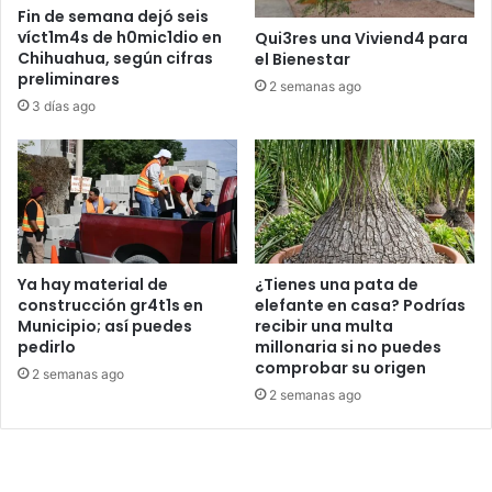
Fin de semana dejó seis
víct1m4s de h0mic1dio en
Qui3res una Viviend4 para
Chihuahua, según cifras
el Bienestar
preliminares
2 semanas ago
3 días ago
Ya hay material de
¿Tienes una pata de
construcción gr4t1s en
elefante en casa? Podrías
Municipio; así puedes
recibir una multa
pedirlo
millonaria si no puedes
comprobar su origen
2 semanas ago
2 semanas ago