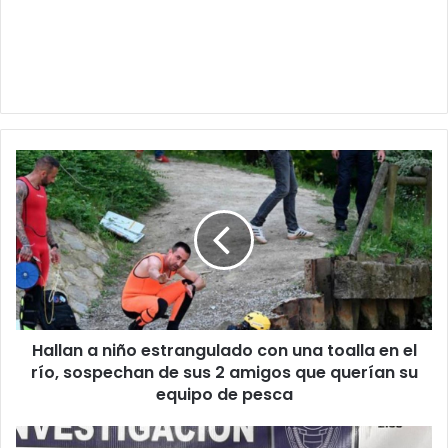
Hallan
a
niño
estrangulado
con
una
toalla
en
el
Hallan a niño estrangulado con una toalla en el
río,
sospechan
río, sospechan de sus 2 amigos que querían su
de
equipo de pesca
sus
2
Acusan