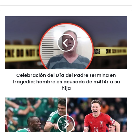
Celebración
del
Día
del
Padre
termina
en
tragedia;
hombre
Celebración del Día del Padre termina en
es
acusado
tragedia; hombre es acusado de m4t4r a su
de
h1ja
m4t4r
a
México
su
parte
h1ja
como
favorito
ante
Chequia;