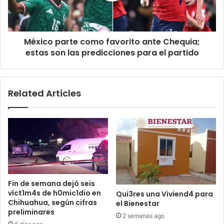
estas
son
las
México parte como favorito ante Chequia;
predicciones
para
estas son las predicciones para el partido
el
partido
Related Articles
Fin de semana dejó seis
víct1m4s de h0mic1dio en
Qui3res una Viviend4 para
Chihuahua, según cifras
el Bienestar
preliminares
2 semanas ago