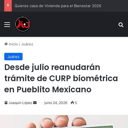
Quieres casa de Vivienda para el Bienestar 2026
Menu
B
Inicio
/
Juárez
Juárez
Desde julio reanudarán
trámite de CURP biométrica
en Pueblito Mexicano
Send
Joaquín López
junio 24, 2026
5
an
email