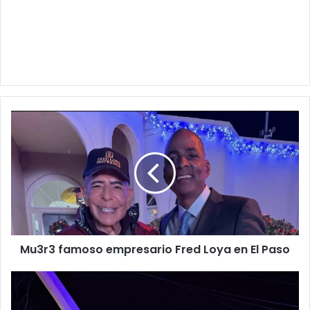
Mu3r3
famoso
empresario
Fred
Loya
en
El
Paso
Mu3r3 famoso empresario Fred Loya en El Paso
Fat4l
ch0que
en