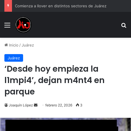
Comienza a llover en distintos sectores de Juárez
Menu
B
Inicio
/
Juárez
Juárez
‘Desde hoy empieza la
l1mpi4’, dejan m4nt4 en
parque
Send
Joaquín López
febrero 22, 2026
3
an
email