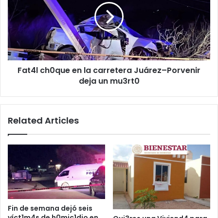
la
carretera
Juárez–
Porvenir
deja
un
Fat4l ch0que en la carretera Juárez–Porvenir
mu3rt0
deja un mu3rt0
Related Articles
Fin de semana dejó seis
víct1m4s de h0mic1dio en