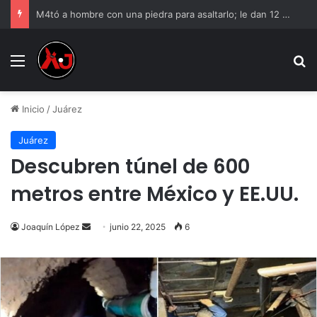
M4tó a hombre con una piedra para asaltarlo; le dan 12 años de cárcel
Menu
B
Inicio
/
Juárez
Juárez
Descubren túnel de 600
metros entre México y EE.UU.
Send
Joaquín López
junio 22, 2025
6
an
email