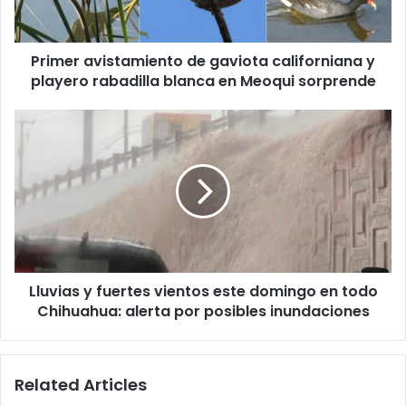
playero
rabadilla
blanca
Primer avistamiento de gaviota californiana y
en
Meoqui
playero rabadilla blanca en Meoqui sorprende
sorprende
Lluvias
y
fuertes
vientos
este
domingo
en
todo
Chihuahua:
Lluvias y fuertes vientos este domingo en todo
alerta
por
Chihuahua: alerta por posibles inundaciones
posibles
inundaciones
Related Articles