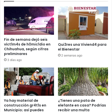
Fin de semana dejó seis
víct1m4s de h0mic1dio en
Qui3res una Viviend4 para
Chihuahua, según cifras
el Bienestar
preliminares
2 semanas ago
3 días ago
Ya hay material de
¿Tienes una pata de
construcción gr4t1s en
elefante en casa? Podrías
Municipio; así puedes
recibir una multa