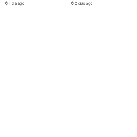
1 día ago
2 días ago