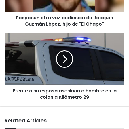
López,
hijo
Posponen otra vez audiencia de Joaquín
de
"El
Guzmán López, hijo de "El Chapo"
Chapo"
Frente
a
su
esposa
asesinan
a
hombre
en
la
Frente a su esposa asesinan a hombre en la
colonia
Kilómetro
colonia Kilómetro 29
29
Related Articles