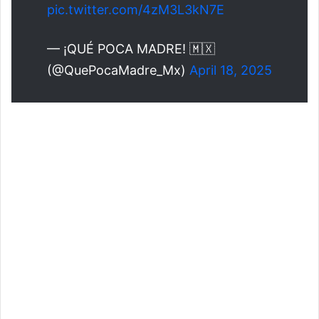
pic.twitter.com/4zM3L3kN7E
— ¡QUÉ POCA MADRE! 🇲🇽
(@QuePocaMadre_Mx)
April 18, 2025