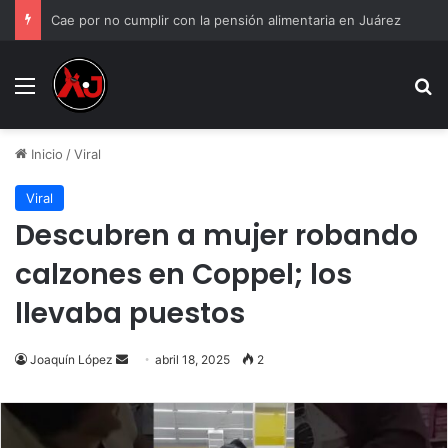
Cae por no cumplir con la pensión alimentaria en Juárez
Menu
B
Inicio
/
Viral
Viral
Descubren a mujer robando
calzones en Coppel; los
llevaba puestos
Send
Joaquín López
abril 18, 2025
2
an
email