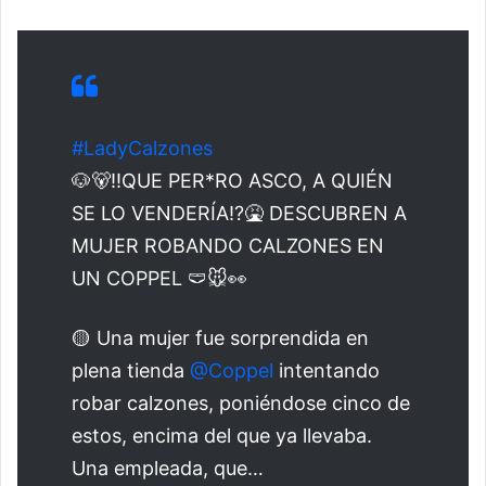
#LadyCalzones
🐶🐻‼️QUE PER*RO ASCO, A QUIÉN
SE LO VENDERÍA⁉️🤮 DESCUBREN A
MUJER ROBANDO CALZONES EN
UN COPPEL 🩲🐭👀
🟡 Una mujer fue sorprendida en
plena tienda
@Coppel
intentando
robar calzones, poniéndose cinco de
estos, encima del que ya llevaba.
Una empleada, que…