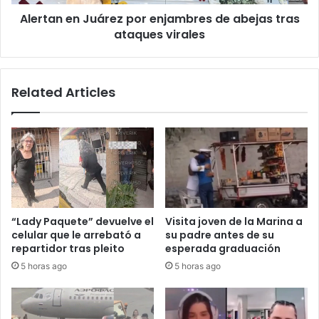
ataques
Alertan en Juárez por enjambres de abejas tras
virales
ataques virales
Related Articles
“Lady Paquete” devuelve el
Visita joven de la Marina a
celular que le arrebató a
su padre antes de su
repartidor tras pleito
esperada graduación
5 horas ago
5 horas ago