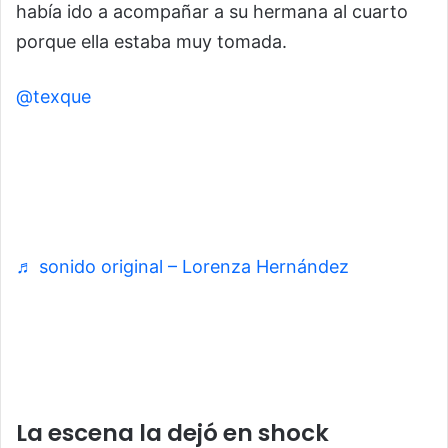
había ido a acompañar a su hermana al cuarto
porque ella estaba muy tomada.
@texque
gracias por todo su apoyo y gracias por sus
palabras los llevo en mi corazón vamos a sanar
muy pronto.
♬ sonido original – Lorenza Hernández
La escena la dejó en shock