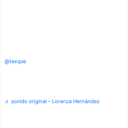
@texque
la vida te cambia de un momento a otro pero
vamos a salir adelante.
♬ sonido original – Lorenza Hernández