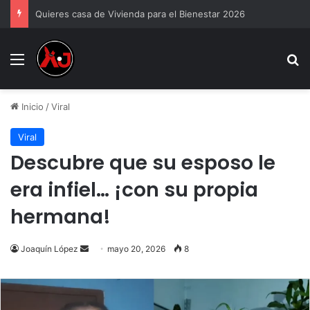
Quieres casa de Vivienda para el Bienestar 2026
Menu
B
Inicio
/
Viral
Viral
Descubre que su esposo le
era infiel… ¡con su propia
hermana!
Send
Joaquín López
mayo 20, 2026
8
an
email