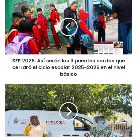
SEP
2026:
Así
serán
los
3
puentes
con
los
SEP 2026: Así serán los 3 puentes con los que
que
cerrará
cerrará el ciclo escolar 2025-2026 en el nivel
el
básico
ciclo
escolar
Alertan
2025-
en
2026
Juárez
en
por
el
enjambres
nivel
de
básico
abejas
tras